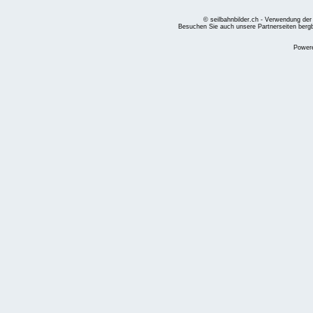
© seilbahnbilder.ch - Verwendung der
Besuchen Sie auch unsere Partnerseiten
berg
Power