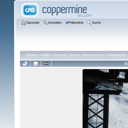
Startseite
Anmelden
Albenliste
Suche
Galerie
>
Wallis
>
Zermatt-Cervinia-Valtournenche
>
Bildberichte
Da