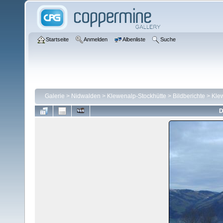
Startseite
Anmelden
Albenliste
Suche
Galerie
>
Nidwalden
>
Klewenalp-Stockhütte
>
Bildberichte
>
Kle
D