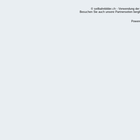
© seilbahnbilder.ch - Verwendung der
Besuchen Sie auch unsere Partnerseiten
berg
Power