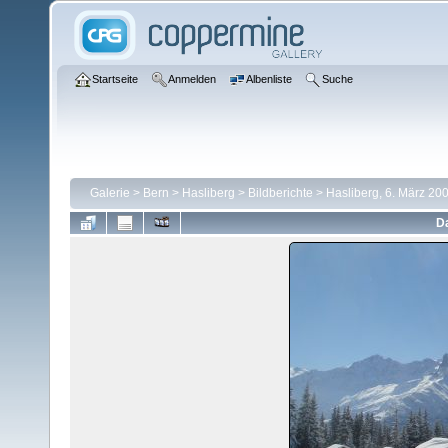
Startseite
Anmelden
Albenliste
Suche
Galerie
>
Bern
>
Hasliberg
>
Bildberichte
>
Hasliberg, 6. März 20
Da