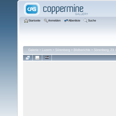
Startseite
Anmelden
Albenliste
Suche
Galerie
>
Luzern
>
Sörenberg
>
Bildberichte
>
Sörenberg, 23.