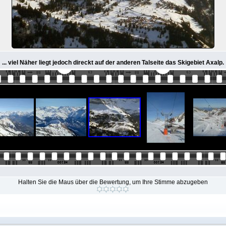
... viel Näher liegt jedoch direckt auf der anderen Talseite das Skigebiet Axalp.
Halten Sie die Maus über die Bewertung, um Ihre Stimme abzugeben