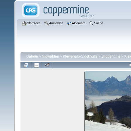
Startseite
Anmelden
Albenliste
Suche
Galerie
>
Nidwalden
>
Klewenalp-Stockhütte
>
Bildberichte
>
Kle
D