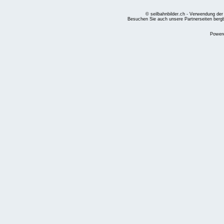
© seilbahnbilder.ch - Verwendung der
Besuchen Sie auch unsere Partnerseiten
berg
Power