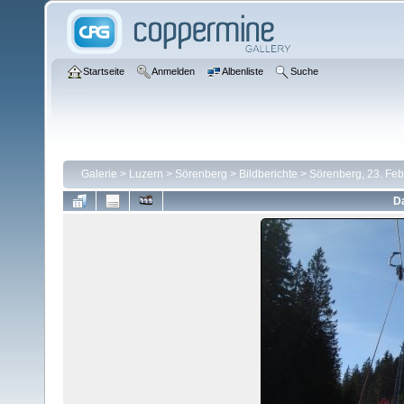
Startseite
Anmelden
Albenliste
Suche
Galerie
>
Luzern
>
Sörenberg
>
Bildberichte
>
Sörenberg, 23. Fe
Da