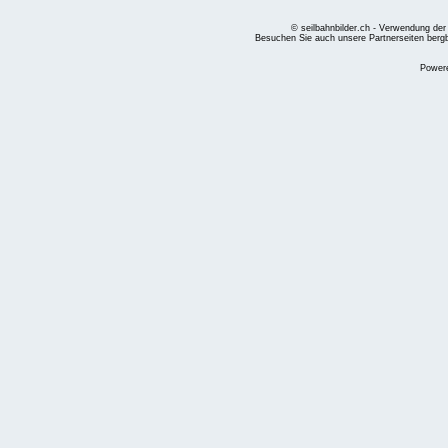
© seilbahnbilder.ch - Verwendung der
Besuchen Sie auch unsere Partnerseiten
berg
Power