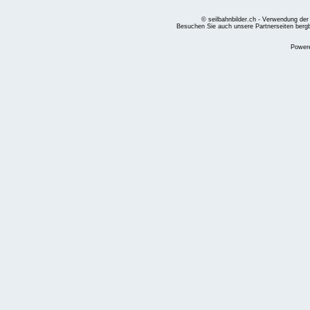
© seilbahnbilder.ch - Verwendung der
Besuchen Sie auch unsere Partnerseiten
berg
Power