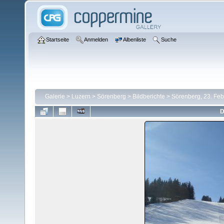
Startseite
Anmelden
Albenliste
Suche
Galerie
>
Luzern
>
Sörenberg
>
Bildberichte
>
Sörenberg, 23. Fe
D