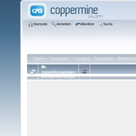
Startseite
Anmelden
Albenliste
Suche
Galerie
>
Graubünden
>
Corvatsch - Furtschellas
>
Bildbericht