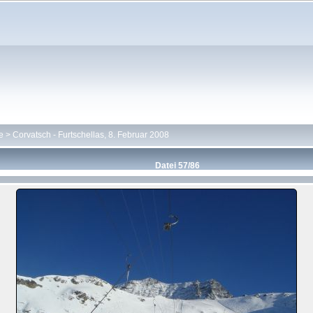
e
>
Corvatsch - Furtschellas, 8. Februar 2008
Datei 57/86