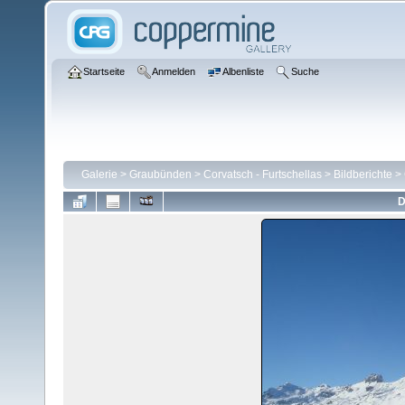
Startseite
Anmelden
Albenliste
Suche
Galerie
>
Graubünden
>
Corvatsch - Furtschellas
>
Bildberichte
>
D