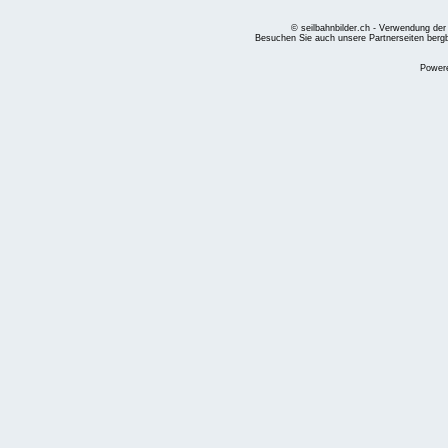
© seilbahnbilder.ch - Verwendung der
Besuchen Sie auch unsere Partnerseiten
berg
Power