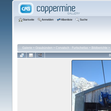
Startseite
Anmelden
Albenliste
Suche
Galerie
>
Graubünden
>
Corvatsch - Furtschellas
>
Bildberichte
>
D