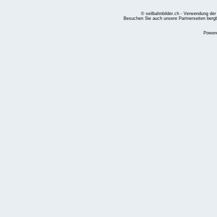
© seilbahnbilder.ch - Verwendung der
Besuchen Sie auch unsere Partnerseiten
berg
Power