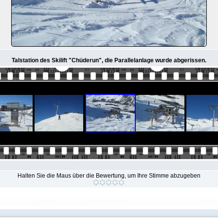
Talstation des Skilift "Chüderun", die Parallelanlage wurde abgerissen.
Halten Sie die Maus über die Bewertung, um Ihre Stimme abzugeben