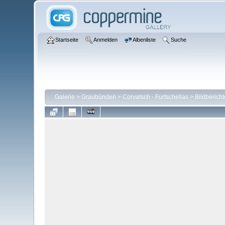
Startseite
Anmelden
Albenliste
Suche
Galerie
>
Graubünden
>
Corvatsch - Furtschellas
>
Bildbericht