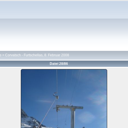
e
>
Corvatsch - Furtschellas, 8. Februar 2008
Datei 28/86