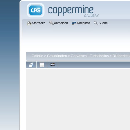
Startseite
Anmelden
Albenliste
Suche
Galerie
>
Graubünden
>
Corvatsch - Furtschellas
>
Bildbericht