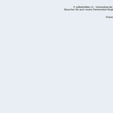
© seilbahnbilder.ch - Verwendung der
Besuchen Sie auch unsere Partnerseiten
berg
Power