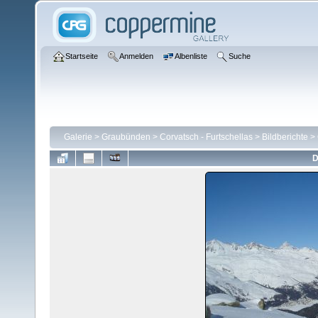
Startseite
Anmelden
Albenliste
Suche
Galerie
>
Graubünden
>
Corvatsch - Furtschellas
>
Bildberichte
>
D