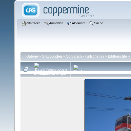
Startseite
Anmelden
Albenliste
Suche
Galerie
>
Graubünden
>
Corvatsch - Furtschellas
>
Bildberichte
>