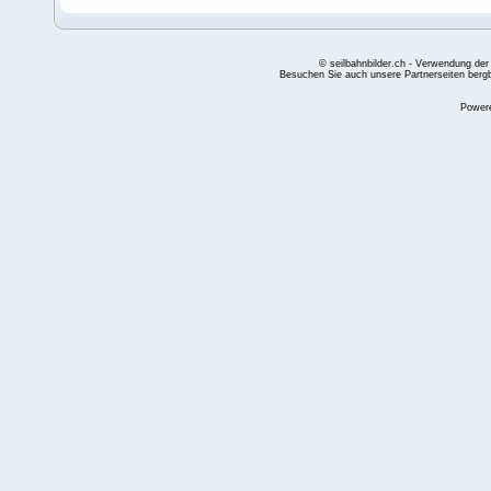
© seilbahnbilder.ch - Verwendung der
Besuchen Sie auch unsere Partnerseiten
berg
Power