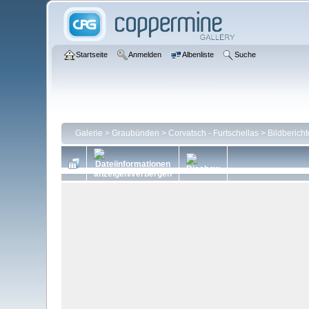
Startseite
Anmelden
Albenliste
Suche
Galerie
>
Graubünden
>
Corvatsch - Furtschellas
>
Bildbericht