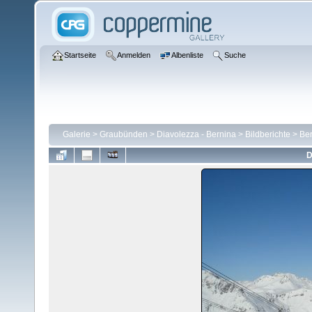
Startseite
Anmelden
Albenliste
Suche
Galerie
>
Graubünden
>
Diavolezza - Bernina
>
Bildberichte
>
Ber
D