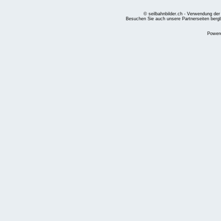
© seilbahnbilder.ch - Verwendung der
Besuchen Sie auch unsere Partnerseiten
berg
Power