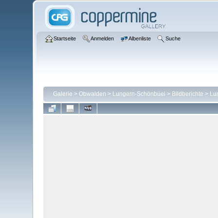
Startseite
Anmelden
Albenliste
Suche
Galerie
>
Obwalden
>
Lungern-Schönbüel
>
Bildberichte
>
Lu