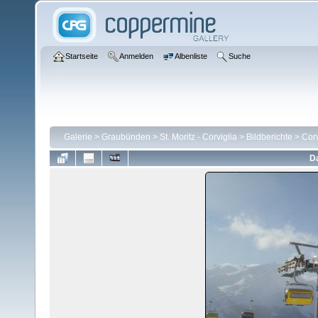
Startseite
Anmelden
Albenliste
Suche
Galerie
>
Graubünden
>
St. Moritz - Corviglia
>
Bildberichte
>
Corv
Da