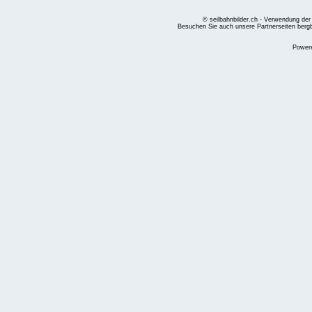
© seilbahnbilder.ch - Verwendung der
Besuchen Sie auch unsere Partnerseiten
berg
Power