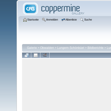
Startseite
Anmelden
Albenliste
Suche
Galerie
>
Obwalden
>
Lungern-Schönbüel
>
Bildberichte
>
Lu