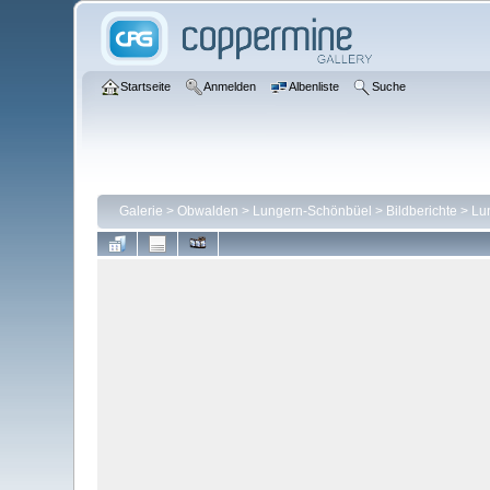
Startseite
Anmelden
Albenliste
Suche
Galerie
>
Obwalden
>
Lungern-Schönbüel
>
Bildberichte
>
Lu