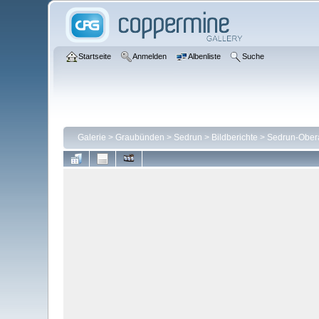
Startseite
Anmelden
Albenliste
Suche
Galerie
>
Graubünden
>
Sedrun
>
Bildberichte
>
Sedrun-Obera