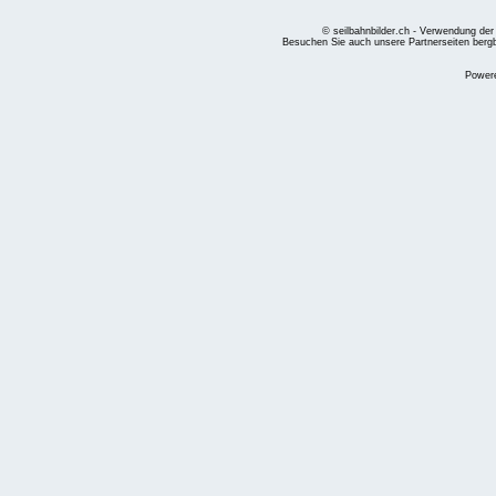
© seilbahnbilder.ch - Verwendung der
Besuchen Sie auch unsere Partnerseiten
berg
Power