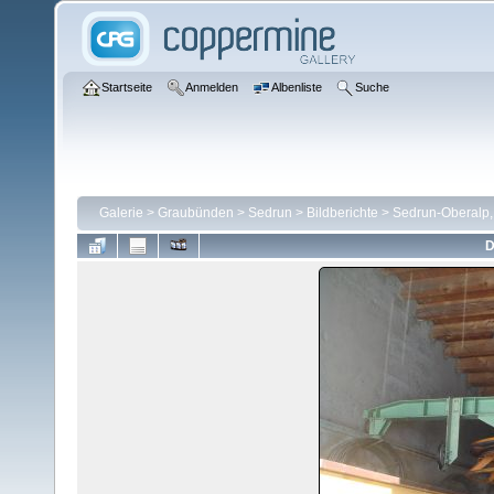
Startseite
Anmelden
Albenliste
Suche
Galerie
>
Graubünden
>
Sedrun
>
Bildberichte
>
Sedrun-Oberalp,
D