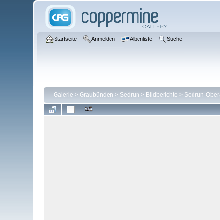
Startseite
Anmelden
Albenliste
Suche
Galerie
>
Graubünden
>
Sedrun
>
Bildberichte
>
Sedrun-Obera