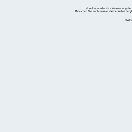
© seilbahnbilder.ch - Verwendung der
Besuchen Sie auch unsere Partnerseiten
berg
Power