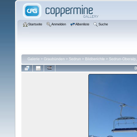
Startseite
Anmelden
Albenliste
Suche
Galerie
>
Graubünden
>
Sedrun
>
Bildberichte
>
Sedrun-Oberalp,
D