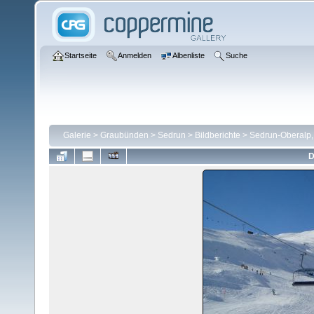
Startseite
Anmelden
Albenliste
Suche
Galerie
>
Graubünden
>
Sedrun
>
Bildberichte
>
Sedrun-Oberalp,
D