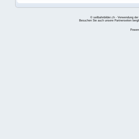
© seilbahnbilder.ch - Verwendung der
Besuchen Sie auch unsere Partnerseiten
berg
Power