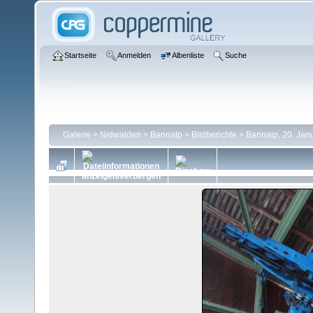
Startseite
Anmelden
Albenliste
Suche
Galerie
>
Nidwalden
>
Bannalp
>
Bildberichte
>
Bannalp, 20. Jan