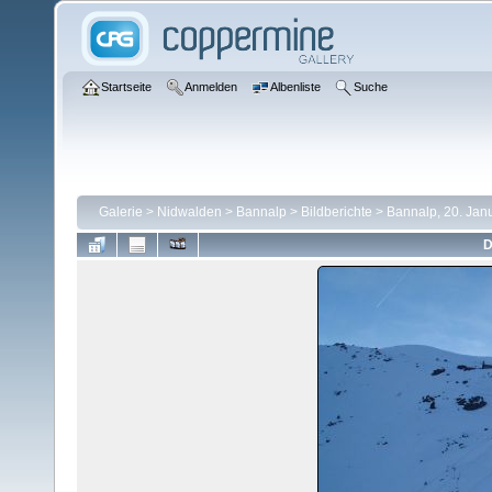
Startseite
Anmelden
Albenliste
Suche
Galerie
>
Nidwalden
>
Bannalp
>
Bildberichte
>
Bannalp, 20. Jan
D