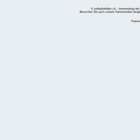
© seilbahnbilder.ch - Verwendung der
Besuchen Sie auch unsere Partnerseiten
berg
Power