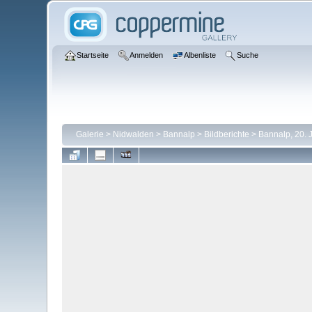
Startseite
Anmelden
Albenliste
Suche
Galerie
>
Nidwalden
>
Bannalp
>
Bildberichte
>
Bannalp, 20. 