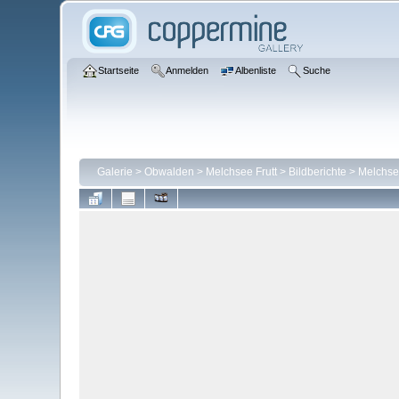
Startseite
Anmelden
Albenliste
Suche
Galerie
>
Obwalden
>
Melchsee Frutt
>
Bildberichte
>
Melchsee