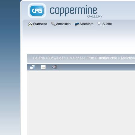
Startseite
Anmelden
Albenliste
Suche
Galerie
>
Obwalden
>
Melchsee Frutt
>
Bildberichte
>
Melchsee