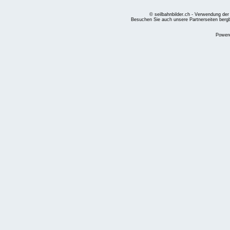
© seilbahnbilder.ch - Verwendung der
Besuchen Sie auch unsere Partnerseiten
berg
Power