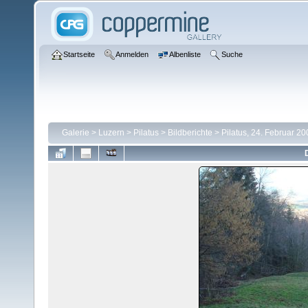
Startseite
Anmelden
Albenliste
Suche
Galerie
>
Luzern
>
Pilatus
>
Bildberichte
>
Pilatus, 24. Februar 2