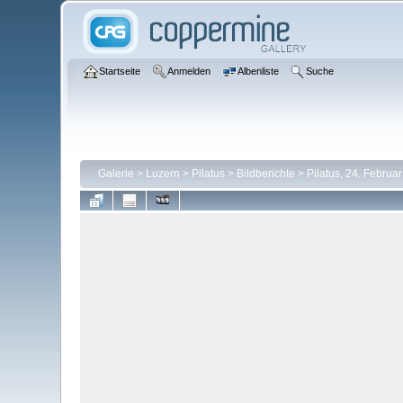
Startseite
Anmelden
Albenliste
Suche
Galerie
>
Luzern
>
Pilatus
>
Bildberichte
>
Pilatus, 24. Februa