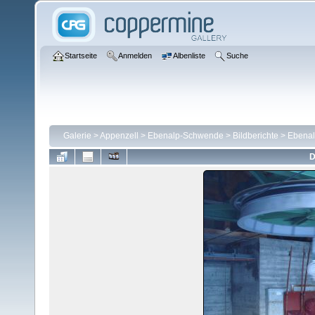
Startseite
Anmelden
Albenliste
Suche
Galerie
>
Appenzell
>
Ebenalp-Schwende
>
Bildberichte
>
Ebenal
D