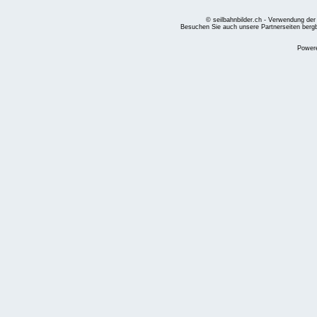
© seilbahnbilder.ch - Verwendung der
Besuchen Sie auch unsere Partnerseiten
berg
Power