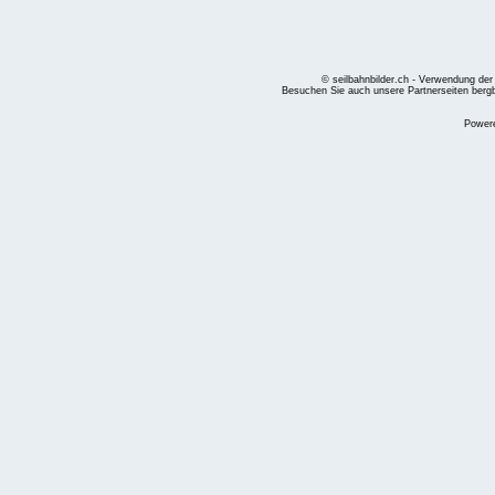
© seilbahnbilder.ch - Verwendung der
Besuchen Sie auch unsere Partnerseiten
berg
Power