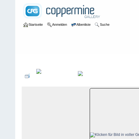
Startseite
Anmelden
Albenliste
Suche
Galerie
>
Nidwalden
>
Klewenalp-Stockhütte
>
Bildberichte
>
Kle