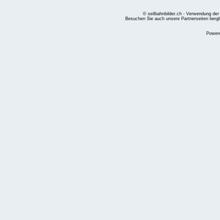
© seilbahnbilder.ch - Verwendung der
Besuchen Sie auch unsere Partnerseiten
berg
Power