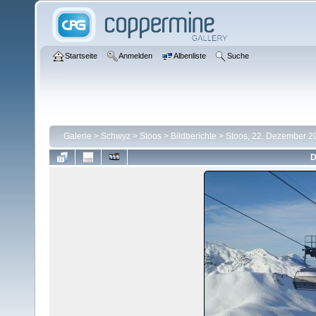
Startseite
Anmelden
Albenliste
Suche
Galerie
>
Schwyz
>
Stoos
>
Bildberichte
>
Stoos, 22. Dezember 2
D