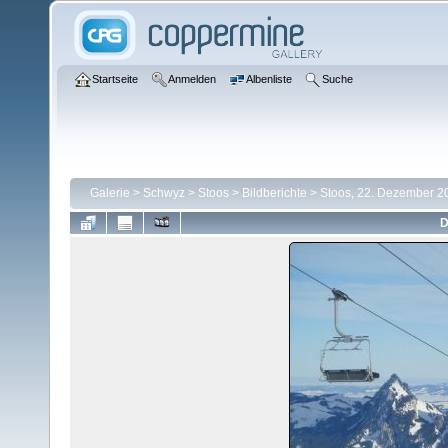
Startseite
Anmelden
Albenliste
Suche
Galerie
>
Schwyz
>
Stoos
>
Bildberichte
>
Stoos, 22. Dezember 2
D