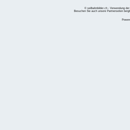
© seilbahnbilder.ch - Verwendung der
Besuchen Sie auch unsere Partnerseiten
berg
Power