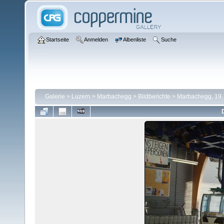
Startseite
Anmelden
Albenliste
Suche
Galerie
>
Luzern
>
Marbachegg
>
Bildberichte
>
Marbachegg, 19