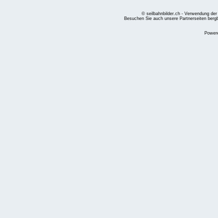
© seilbahnbilder.ch - Verwendung der
Besuchen Sie auch unsere Partnerseiten
berg
Power