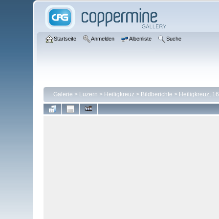
Startseite
Anmelden
Albenliste
Suche
Galerie
>
Luzern
>
Heiligkreuz
>
Bildberichte
>
Heiligkreuz, 1