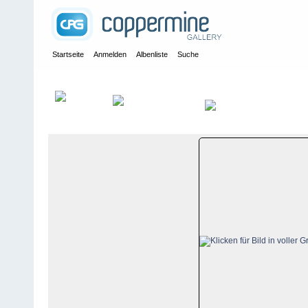
Startseite
Anmelden
Albenliste
Suche
Galerie
>
Luzern
>
Heiligkreuz
>
Bildberichte
>
Heiligkreuz, 16. 