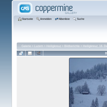
Startseite
Anmelden
Albenliste
Suche
Galerie
>
Luzern
>
Heiligkreuz
>
Bildberichte
>
Heiligkreuz, 16. 
D