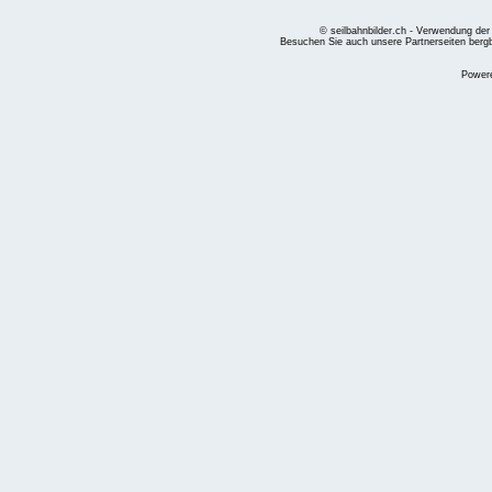
© seilbahnbilder.ch - Verwendung der
Besuchen Sie auch unsere Partnerseiten
berg
Power