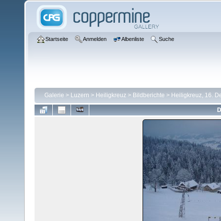
Startseite
Anmelden
Albenliste
Suche
Galerie
>
Luzern
>
Heiligkreuz
>
Bildberichte
>
Heiligkreuz, 16. 
D