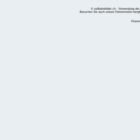
© seilbahnbilder.ch - Verwendung der
Besuchen Sie auch unsere Partnerseiten
berg
Power