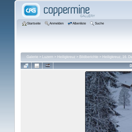
Startseite
Anmelden
Albenliste
Suche
Galerie
>
Luzern
>
Heiligkreuz
>
Bildberichte
>
Heiligkreuz, 16. 
D