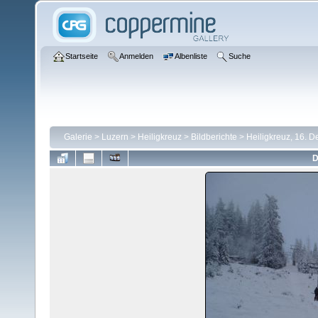
Startseite
Anmelden
Albenliste
Suche
Galerie
>
Luzern
>
Heiligkreuz
>
Bildberichte
>
Heiligkreuz, 16. 
D