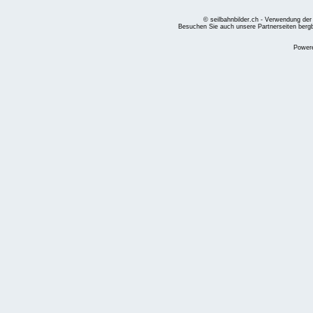
© seilbahnbilder.ch - Verwendung der
Besuchen Sie auch unsere Partnerseiten
berg
Power