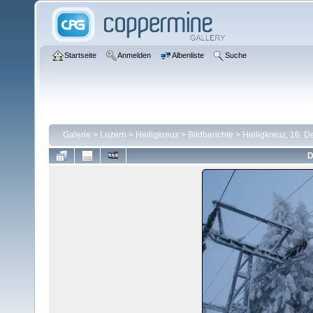
Startseite
Anmelden
Albenliste
Suche
Galerie
>
Luzern
>
Heiligkreuz
>
Bildberichte
>
Heiligkreuz, 16. 
D