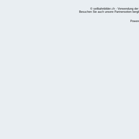
© seilbahnbilder.ch - Verwendung der
Besuchen Sie auch unsere Partnerseiten
berg
Power