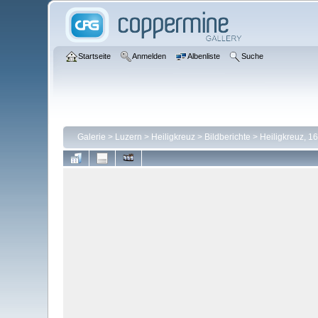
Startseite
Anmelden
Albenliste
Suche
Galerie
>
Luzern
>
Heiligkreuz
>
Bildberichte
>
Heiligkreuz, 1