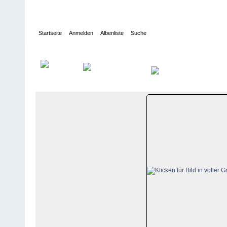
Startseite
Anmelden
Albenliste
Suche
Galerie
>
Luzern
>
Heiligkreuz
>
Bildberichte
>
Heiligkreuz, 16. 