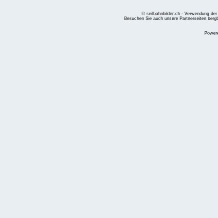
© seilbahnbilder.ch - Verwendung der
Besuchen Sie auch unsere Partnerseiten
berg
Power