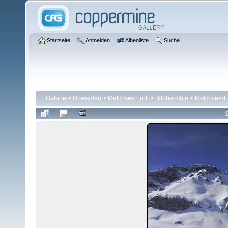
Startseite
Anmelden
Albenliste
Suche
Galerie
>
Obwalden
>
Melchsee Frutt
>
Bildberichte
>
Melchsee-Fr