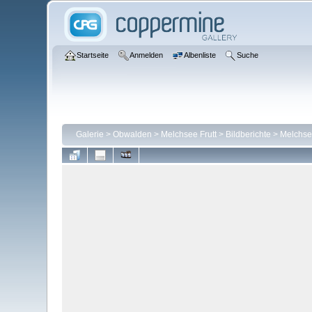
Startseite
Anmelden
Albenliste
Suche
Galerie
>
Obwalden
>
Melchsee Frutt
>
Bildberichte
>
Melchsee