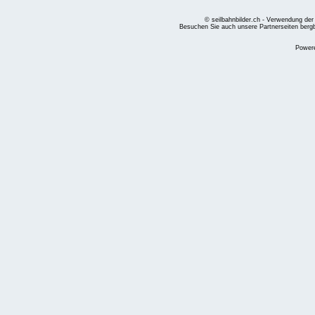
© seilbahnbilder.ch - Verwendung der
Besuchen Sie auch unsere Partnerseiten
berg
Power