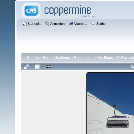
Startseite
Anmelden
Albenliste
Suche
Galerie
>
Bern
>
Hasliberg
>
Bildberichte
>
Hasliberg, 15. Dezem
Da