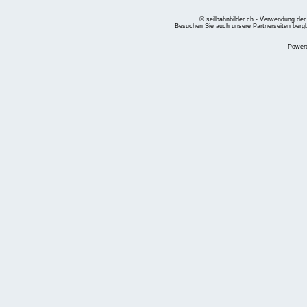
© seilbahnbilder.ch - Verwendung der
Besuchen Sie auch unsere Partnerseiten
berg
Power