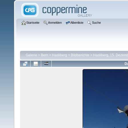
Startseite
Anmelden
Albenliste
Suche
Galerie
>
Bern
>
Hasliberg
>
Bildberichte
>
Hasliberg, 15. Dezem
Da